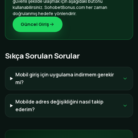
güvenli şekilde ulaşmak için aşağıdaki butonu
kullanabilirsiniz. SohobetBonus.com her zaman
doğrulanmış hedefe yönlendirir.
Güncel Giriş
Sıkça Sorulan Sorular
Mobil giriş için uygulama indirmem gerekir
mi?
Mobilde adres değişikliğini nasıl takip
ederim?