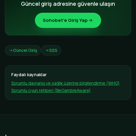
Güncel giriş adresine güvenle ulaşın
Sohobet'e Giriş Yap
Güncel Giriş
SSS
Faydalı kaynaklar
Sorumlu davranış ve sağlık üzerine bilgilendirme (WHO)
Sorumlu oyun rehberi (BeGambleAware)